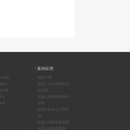
/ 案例应用
器人培训
资料下载
接加工
机器人在汽车制造业
询打样
的应用
设计
机器人在码垛搬运中
保养
应用
机器人机床上下料应
用
机器人焊接车架应用
机器人扳折弯应用