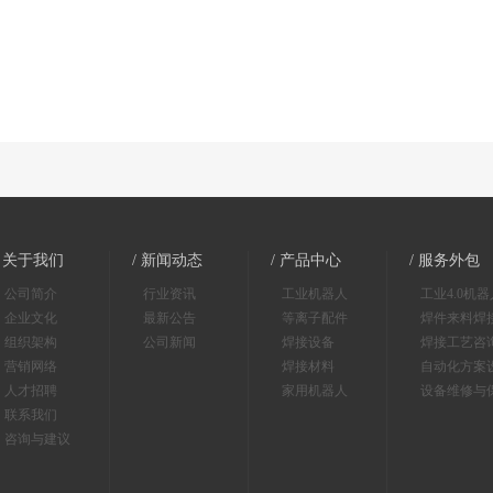
/ 关于我们
/ 新闻动态
/ 产品中心
/ 服务外包
公司简介
行业资讯
工业机器人
工业4.0机
企业文化
最新公告
等离子配件
焊件来料焊
组织架构
公司新闻
焊接设备
焊接工艺咨
营销网络
焊接材料
自动化方案
人才招聘
家用机器人
设备维修与
联系我们
咨询与建议