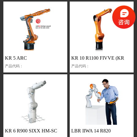
KR 5 ARC
KR 10 R1100 FIVVE (KR
产品代码：
产品代码：
AGILUS)
KR 6 R900 SIXX HM-SC
LBR IIWA 14 R820