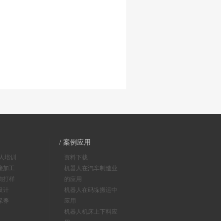
/ 案例应用
器人培训
资料下载
接加工
机器人在汽车制造业
询打样
的应用
设计
机器人在码垛搬运中
保养
应用
机器人机床上下料应